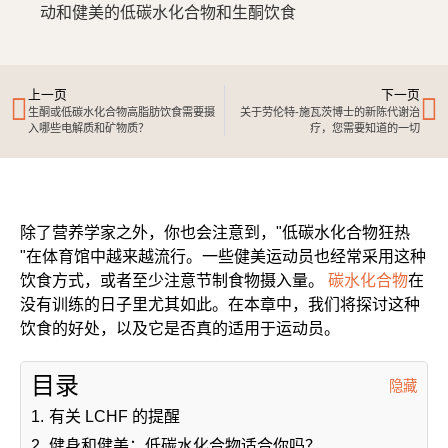
动和健美的低碳水化合物和生酮饮食
上一页
下一页
生酮或低碳水化合物高脂肪饮食需要摄
关于劳伦特-施瓦茨博士的新陈代谢治
入哪些电解质和矿物质？
疗，您需要知道的一切
除了营养学家之外，你也会注意到，"低碳水化合物狂热
"在体育馆中越来越流行。一些健美运动员也经常采用这种
饮食方式，或者至少注意节制食物摄入量。
碳水化合物
在
没有训练的日子里尤其如此。在本章中，我们将探讨这种
饮食的好处，以及它是否真的适用于运动员。
目录
隐藏
1.
有关 LCHF 的提醒
2.
健身和健美：低碳水化合物适合你吗？