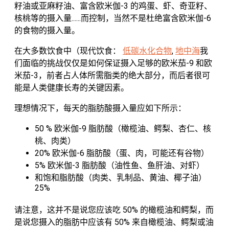
籽油或亚麻籽油、富含欧米伽-3 的鸡蛋、虾、奇亚籽、
核桃等的摄入量......而控制，当然不是杜绝富含欧米伽-6
的食物的摄入量。
在大多数饮食中（现代饮食：
低碳水化合物
,
地中海
我
们面临的挑战仅仅是如何保证摄入足够的欧米茄-9 和欧
米茄-3，前者占人体所需脂类的绝大部分，而后者很可
能是人类健康长寿的关键因素。
理想情况下，每天的脂肪酸摄入量应如下所示：
50 % 欧米伽-9 脂肪酸（橄榄油、鳄梨、杏仁、核
桃、肉类）
20% 欧米伽-6 脂肪酸（蛋、肉，可能还有谷物）
5% 欧米伽-3 脂肪酸（油性鱼、鱼肝油、对虾）
和饱和脂肪酸（肉类、乳制品、黄油、椰子油）
25%
请注意，这并不是说您应该吃 50% 的橄榄油和鳄梨，而
是说您摄入的脂肪中应该有 50% 来自橄榄油、鳄梨或油