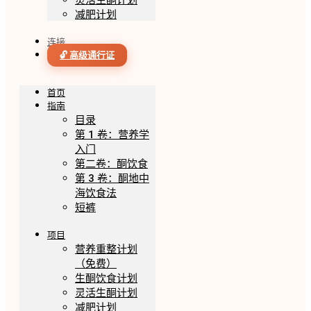
灵活生酮计划
减肥计划
连接
🔓 高级通行证
首页
指南
目录
第 1 卷：营养学
入门
第二卷：酮饮食
第 3 卷：酮地中
海饮食法
短裤
项目
营养重整计划
（免费）
生酮饮食计划
灵活生酮计划
减肥计划