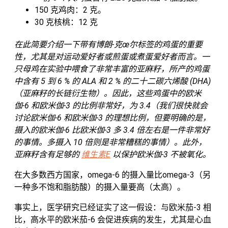
150 克鸡肉：2 克。
30 克核桃：12 克
在此简要介绍一下带有博朗-克œ尔标签的鸡蛋的重要
性，尤其是对运动爱好者或煎蛋或煮蛋爱好者而言。一
只母鸡在实验中喂食了非常丰富的亚麻籽，所产的鸡蛋
中含有 5 到 6 % 的 ALA 和 2 % 的二十二碳六烯酸 (DHA)
（亚麻籽的长链衍生物）。因此，这些鸡蛋中的欧米
伽-6 和欧米伽-3 的比例非常好，为 3.4（我们很快就会
讨论欧米伽-6 和欧米伽-3 的理想比例，但要明确的是，
摄入的欧米伽-6 比欧米伽-3 多 3.4 倍左右是一件非常好
的事情。多摄入 10 倍则是非常糟糕的事情）。此外，
亚麻籽含有足够的
维生素E
以保护欧米伽-3 不被氧化。
在大多数西方国家，omega-6 的摄入量比omega-3（另
一种多不饱和脂肪酸）的摄入量要高（太高）。
事实上，医学研究已经证实了这一假设：与欧米茄-3 相
比，高水平的欧米茄-6 会促进疾病的发生，尤其是心血