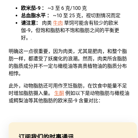
欧米茄-9 ：
~3 至 6 克/100 克
总血脂水平 ：
~10 至 25 克，视切割情况而定
请注意：
肉类
牛肉
草饲可能含有较少的欧米
伽-9，但饱和脂肪和不饱和脂肪之间的平衡更
好。.
明确这一点很重要，因为肉类，尤其是肥肉，和整个脂
肪一样，都遭受了妖魔化的浪潮。然而，肉类所含脂肪
的脂质成分并不一定与橄榄油等高贵植物油的脂质分布
相悖。
此外，动物脂肪还可用作烹饪脂肪，在饮食中能量不足
时增加脂肪摄入量。
生酮
例如以下是动物脂肪与橄榄油
或鳄梨油等其他脂肪的欧米茄-9 含量对比：
订阅我们的时事通讯