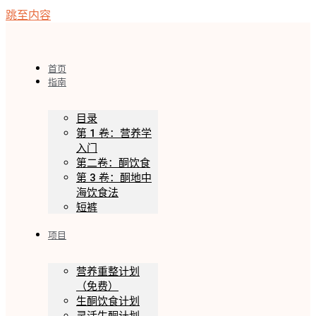
跳至内容
首页
指南
目录
第 1 卷：营养学
入门
第二卷：酮饮食
第 3 卷：酮地中
海饮食法
短裤
项目
营养重整计划
（免费）
生酮饮食计划