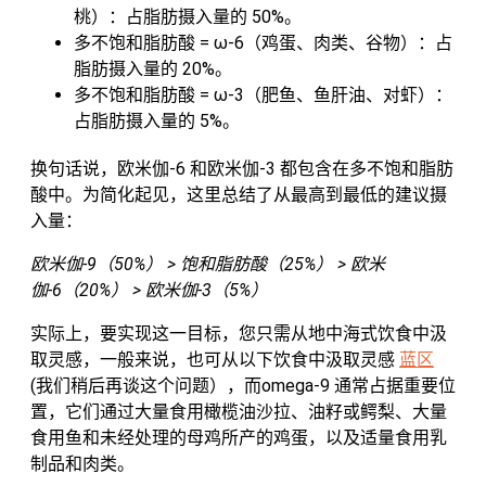
桃）：占脂肪摄入量的 50%。
多不饱和脂肪酸 = ω-6（鸡蛋、肉类、谷物）：占
脂肪摄入量的 20%。
多不饱和脂肪酸 = ω-3（肥鱼、鱼肝油、对虾）：
占脂肪摄入量的 5%。
换句话说，欧米伽-6 和欧米伽-3 都包含在多不饱和脂肪
酸中。为简化起见，这里总结了从最高到最低的建议摄
入量：
欧米伽-9（50%） > 饱和脂肪酸（25%） > 欧米
伽-6（20%） > 欧米伽-3（5%）
实际上，要实现这一目标，您只需从地中海式饮食中汲
取灵感，一般来说，也可从以下饮食中汲取灵感
蓝区
(我们稍后再谈这个问题），而omega-9 通常占据重要位
置，它们通过大量食用橄榄油沙拉、油籽或鳄梨、大量
食用鱼和未经处理的母鸡所产的鸡蛋，以及适量食用乳
制品和肉类。