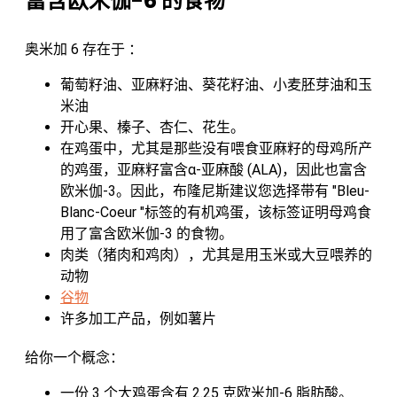
富含欧米伽-6 的食物
奥米加 6 存在于 ：
葡萄籽油、亚麻籽油、葵花籽油、小麦胚芽油和玉
米油
开心果、榛子、杏仁、花生。
在鸡蛋中，尤其是那些没有喂食亚麻籽的母鸡所产
的鸡蛋，亚麻籽富含α-亚麻酸 (ALA)，因此也富含
欧米伽-3。因此，布隆尼斯建议您选择带有 "Bleu-
Blanc-Coeur "标签的有机鸡蛋，该标签证明母鸡食
用了富含欧米伽-3 的食物。
肉类（猪肉和鸡肉），尤其是用玉米或大豆喂养的
动物
谷物
许多加工产品，例如薯片
给你一个概念：
一份 3 个大鸡蛋含有 2.25 克欧米加-6 脂肪酸。