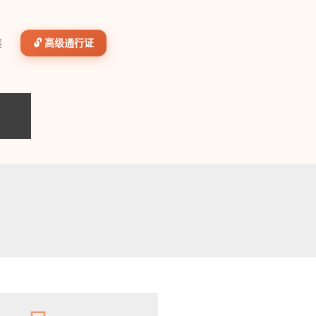
接
🔓 高级通行证