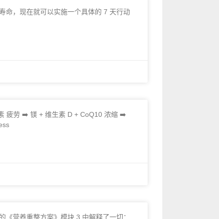
命，现在就可以实施一个具体的 7 天行动
黑素 疲劳 ➡️ 镁 + 维生素 D + CoQ10 浓缩 ➡️
ess
《营养重整方案》模块 3 中解释了一切：