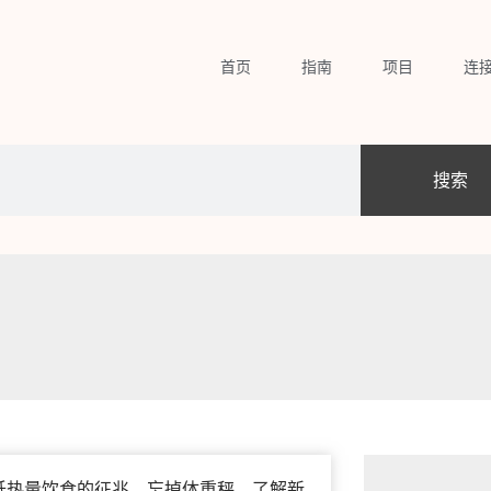
首页
指南
项目
连
搜索
长期低热量饮食的征兆。忘掉体重秤，了解新