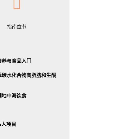
指南章节
：营养与食品入门
：低碳水化合物高脂肪和生酮
：酮地中海饮食
私人项目