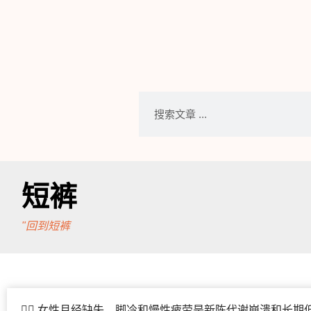
短裤
"回到短裤
🤷‍♀️ 女性月经缺失、脚冷和慢性疲劳是新陈代谢崩溃和