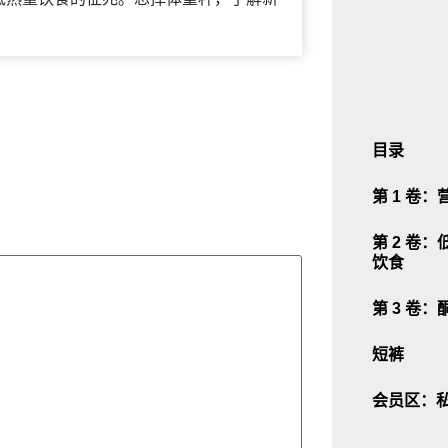
。
目录
第 1 卷
第 2 卷
饮食
第 3 卷
短裤
会员区：