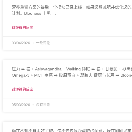
营养重置方案的最后一个模块已经上线，如果您想减肥并优化您的寿
计划。Blooness 上见。.
对短裤的反应
03/04/2026
一条评论
压力 ➡️ 镁 + Ashwagandha + Walking 睡眠 ➡️ 镁 + 甘氨酸 + 褪
Omega-3 + MCT 疼痛 ➡️ 胶原蛋白 + 凝胶肉 健康与长寿 ➡️ Bloon
对短裤的反应
05/03/2026
没有评论
你在不知不觉中吃了糖。这不仅仅是隐藏糖的问题。我在刚刚发布的