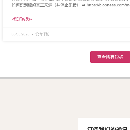
如何识别糖的真正来源（并停止犯错） ➡️ https://blooness.com/module
对短裤的反应
05/03/2026
没有评论
查看所有短裤
订阅我们的通讯