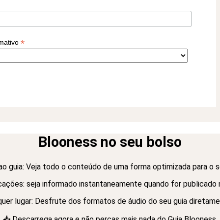
*
rmativo
Blooness no seu bolso
ao guia: Veja todo o conteúdo de uma forma optimizada para o 
cações: seja informado instantaneamente quando for publicado
er lugar: Desfrute dos formatos de áudio do seu guia diretament
📥 Descarrega agora e não percas mais nada do Guia Blooness.