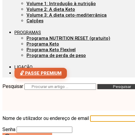
Volume 1: Introdução à nutrição
Volume 2: A dieta Keto
Volume 3: A dieta ceto-mediterrânica
Calções
PROGRAMAS
Programa NUTRITION RESET (gratuito)
Programa Keto
Programa Keto Flexível
Programa de perda de peso
LIGAÇÃO
🔓 PASSE PREMIUM
Pesquisar
Pesquisar
Nome de utilizador ou endereço de email
Senha