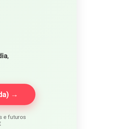
dia
,
ida) →
 e futuros
€