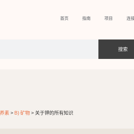
首页
指南
项目
连
搜索
营养素
>
B) 矿物
>
关于钾的所有知识