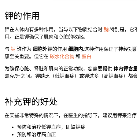
钾的作用
钾在人体内有多种作用，当与以下物质结合时
钠
.特别是，
用。正是钾确保了肌肉和心脏的收缩。
与
钠
谁作为
细胞外
钾的作用
细胞内
.这种作用保证了神经对
康至关重要。但它在
碳水化合物
和
蛋白
.
为确保心脏、肾脏和肌肉的正常功能，您需要提供
体内钾含
毫克/升之间。钾缺乏（低钾血症）或钾过多（高钾血症）都
补充钾的好处
在某些非常特殊的情况下，在医生的指导下，建议用钾来治疗....
预防和治疗低钾血症，即缺钾症
预防和治疗高血压