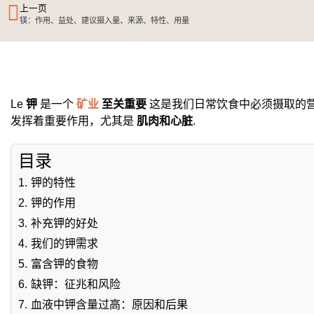
上一页
镁：作用、益处、建议摄入量、来源、特性、用量
Le
钾
是一个
矿业
至关重要
这是我们日常饮食中必须摄取的
发挥着重要作用，尤其是
肌肉和心脏
.
目录
1.
钾的特性
2.
钾的作用
3.
补充钾的好处
4.
我们的钾需求
5.
富含钾的食物
6.
缺钾：征兆和风险
7.
血液中钾含量过高：原因和后果