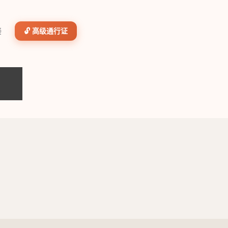
接
🔓 高级通行证