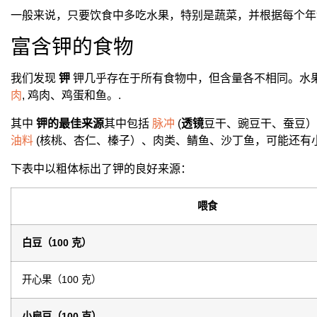
一般来说，只要饮食中多吃水果，特别是蔬菜，并根据每个年
富含钾的食物
我们发现
钾
钾几乎存在于所有食物中，但含量各不相同。水
肉
, 鸡肉、鸡蛋和鱼。.
其中
钾的最佳来源
其中包括
脉冲
(
透镜
豆干、豌豆干、蚕豆）
油料
(核桃、杏仁、榛子）、肉类、鲭鱼、沙丁鱼，可能还有
下表中以粗体标出了钾的良好来源：
喂食
白豆（100 克）
开心果（100 克）
小扁豆（100 克）