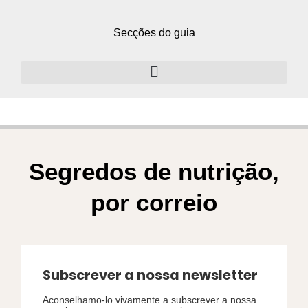
Secções do guia
Volume 2: a dieta pobre em hidratos de carbono, rica em gorduras e cetogénica
Segredos de nutrição,
por correio
Subscrever a nossa newsletter
Aconselhamo-lo vivamente a subscrever a nossa