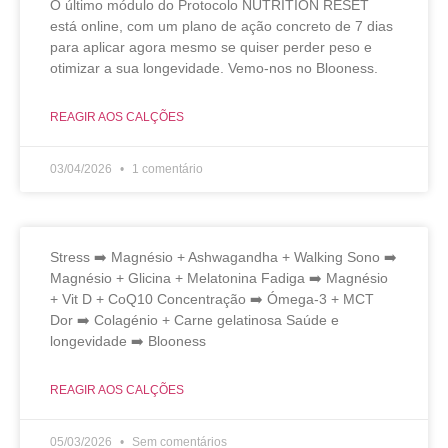
O último módulo do Protocolo NUTRITION RESET
está online, com um plano de ação concreto de 7 dias
para aplicar agora mesmo se quiser perder peso e
otimizar a sua longevidade. Vemo-nos no Blooness.
REAGIR AOS CALÇÕES
03/04/2026
1 comentário
Stress ➡️ Magnésio + Ashwagandha + Walking Sono ➡️
Magnésio + Glicina + Melatonina Fadiga ➡️ Magnésio
+ Vit D + CoQ10 Concentração ➡️ Ómega-3 + MCT
Dor ➡️ Colagénio + Carne gelatinosa Saúde e
longevidade ➡️ Blooness
REAGIR AOS CALÇÕES
05/03/2026
Sem comentários