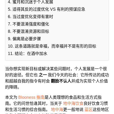
4.
蜜月和沉迷于个人发展
5.
适得其反的过度优化 VS 有利的预谋应急
6.
当过度优化变得有害时
7.
不要混淆强度和僵化
8.
不要混淆资源和目标
9.
偏离是必要步骤
10.
这条道路就是幸福，而幸福并不是有形的目标
11.
结论：在酒中加水
当你想实现新目标或解决某些问题时，个人发展是一个很
好的途径。但它也
之一
我们今天的社会：它所传达的成功
和超越自我的指令有时会
翻脸不认人
并成为实现个人价值
的障碍。
本文为
Blooness 指南
是人类理想的食品和生活方式指
南。它的问世恰逢其时，当关于
地中海饮食
良好饮食习惯
和生活习惯的综合指南。
地中海
更一般地说
蓝区
这些地区