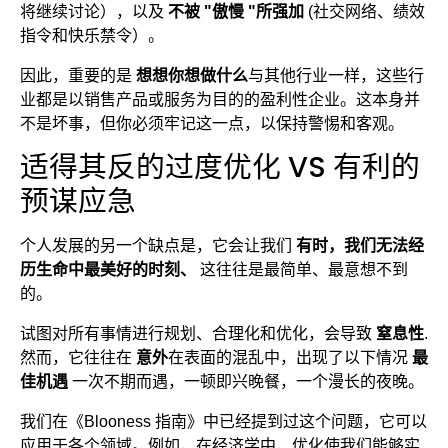
将继续讨论），以及
不被 "傲慢 "所强加
(社交网络、绩效
指令和快乐禁令）。
因此，重要的是
想想你想做什么
与其他行业一样，这些行
业都是以销售产品或服务为目的的盈利性企业。这本身并
不是坏事，但你必须牢记这一点，以保持警惕和客观。
适得其反的过度优化 VS 有利的
预谋应急
个人发展的另一个缺点是，它会让我们
有时，我们无法经
历生命中最美好的时刻、
这往往是最简单、最意想不到
的。
试图对所有事情进行规划、合理化和优化，会导致
窒息性
.
然而，它往往在
意外
在表面的混乱中，出现了以下情况
最
佳机遇
一次不期而遇，一顿即兴晚餐，一个漫长的夜晚。
我们在《Blooness 指南》中已经提到过这个问题，它可以
应用于各个领域。例如，在经济学中，优化使我们能够实