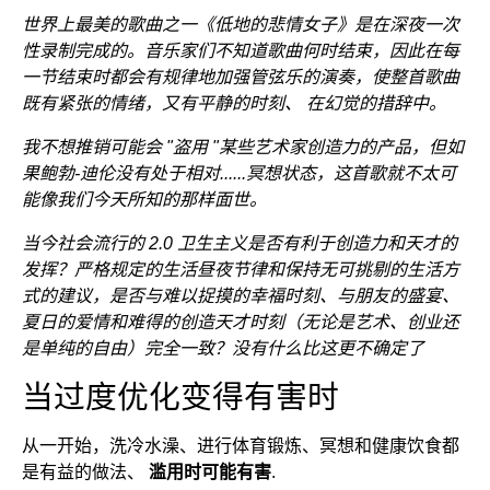
世界上最美的歌曲之一《低地的悲情女子》是在深夜一次
性录制完成的。音乐家们不知道歌曲何时结束，因此在每
一节结束时都会有规律地加强管弦乐的演奏，使整首歌曲
既有紧张的情绪，又有平静的时刻、
在幻觉的措辞中。
我不想推销可能会 "盗用 "某些艺术家创造力的产品，但如
果鲍勃-迪伦没有处于相对......冥想状态，这首歌就不太可
能像我们今天所知的那样面世。
当今社会流行的 2.0 卫生主义是否有利于创造力和天才的
发挥？严格规定的生活昼夜节律和保持无可挑剔的生活方
式的建议，是否与难以捉摸的幸福时刻、与朋友的盛宴、
夏日的爱情和难得的创造天才时刻（无论是艺术、创业还
是单纯的自由）完全一致？没有什么比这更不确定了
当过度优化变得有害时
从一开始，洗冷水澡、进行体育锻炼、冥想和健康饮食都
是有益的做法、
滥用时可能有害
.