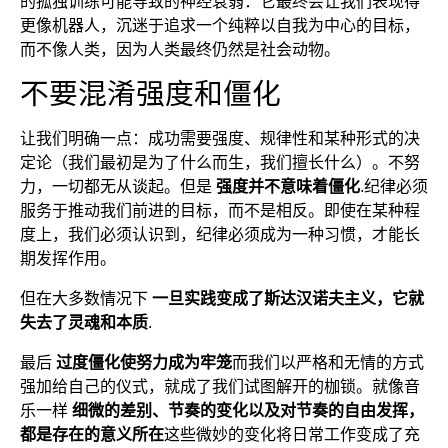
的孤独训练可能导致的神经衰弱：它最终会让我们表现得
更像机器人，沉迷于追求一个纯粹以自我为中心的目标，
而不像人类，因为人类最终仍然是社会动物。
不要混淆强度和僵化
让我们明确一点：成功需要强度、规律性和某种形式的决
定论（我们最初是为了什么而生，我们擅长什么）。不努
力，一切都无从谈起。但是
强度并不意味着僵化
.纪律必须
服务于推动我们前进的目标，而不是相反。即使在某种程
度上，我们必须认识到，纪律必须成为一种习惯，才能长
期发挥作用。
但在大多数情况下
一旦实践变成了斯达汉诺夫主义，它就
失去了灵魂和本质
.
最后
过度僵化使努力成为牢笼
而我们以严格和无情的方式
强加给自己的仪式，就成了我们试图解开的枷锁。就像音
乐一样
细微的差别、节奏的变化以及对节奏的自由发挥，
都是存在的意义所在
这些微妙的变化将日常工作变成了充