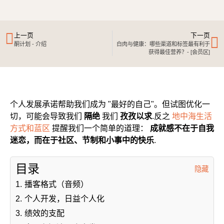
上一页
下一页
酮计划 - 介绍
白肉与健康：哪些渠道和标签最有利于
获得最佳营养？-
[会员区]
个人发展承诺帮助我们成为 "最好的自己"。但试图优化一
切，可能会导致我们
隔绝
我们
孜孜以求
.反之
地中海生活
方式和蓝区
提醒我们一个简单的道理：
成就感不在于自我
迷恋，而在于社区、节制和小事中的快乐
.
目录
隐藏
1.
播客格式（音频）
2.
个人开发，日益个人化
3.
绩效的支配