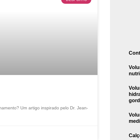
Con
Volu
nutr
Volu
hidr
gord
inamento? Um artigo inspirado pelo Dr. Jean-
Volu
medi
Calç