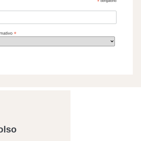
*
obrigatório
*
rmativo
olso