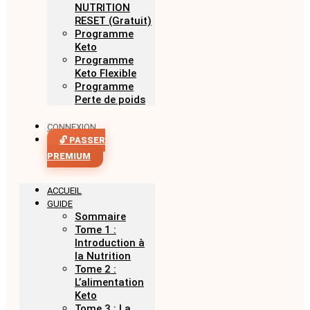
NUTRITION
RESET (Gratuit)
Programme
Keto
Programme
Keto Flexible
Programme
Perte de poids
CONNEXION
🔓 PASSER
PREMIUM
ACCUEIL
GUIDE
Sommaire
Tome 1 :
Introduction à
la Nutrition
Tome 2 :
L’alimentation
Keto
Tome 3 : La