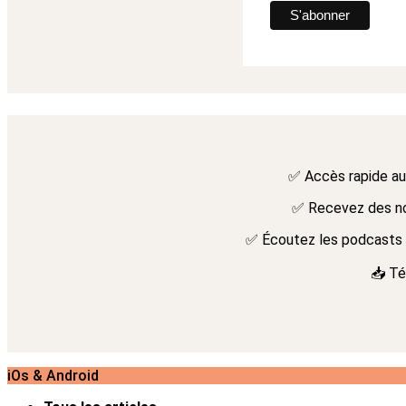
✅ Accès rapide au
✅ Recevez des not
✅ Écoutez les podcasts n
📥 Té
iOs & Android