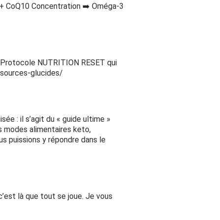
 + CoQ10 Concentration ➡️ Oméga-3
 du Protocole NUTRITION RESET qui
3-sources-glucides/
e : il s’agit du « guide ultime »
s modes alimentaires keto,
us puissions y répondre dans le
c’est là que tout se joue. Je vous