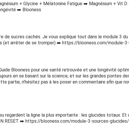
nésium + Glycine + Mélatonine Fatigue ➡️ Magnésium + Vit D
ongévité ➡️ Blooness
toire de sucres cachés. Je vous explique tout dans le module 3
cres (et arrêter de se tromper) ➡️ https://blooness.com/module-
uide Blooness pour une santé retrouvée et une longévité optimisé
ours en se basant sur la science, et sur les grandes pontes de
tte partie, n’hésitez pas à les poser en commentaire afin que no
 regardent la ligne la plus importante : les glucides totaux. Et 
ON RESET ➡️ https://blooness.com/module-3-sources-glucides/