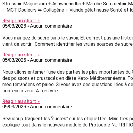
Stress ➡️ Magnésium + Ashwagandha + Marche Sommeil ➡️ Mag
+ MCT Douleurs ➡️ Collagène + Viande gélatineuse Santé et l
Réagir au short »
05/03/2026
Aucun commentaire
Vous mangez du sucre sans le savoir. Et ce n’est pas une his
vient de sortir : Comment identifier les vraies sources de su
Réagir au short »
05/03/2026
Aucun commentaire
Nous allons entamer l’une des parties les plus importantes du G
des poissons et crustacés en diète Keto-Méditerranéenne. Touj
méditerranéens et paleo. Si vous avez des questions liées à ce
contenu à venir. A très vite.
Réagir au short »
05/03/2026
Aucun commentaire
Beaucoup traquent les “sucres” sur les étiquettes. Mais très peu
explique tout dans le nouveau module du Protocole NUTRITI