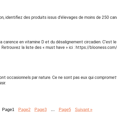
on, identifiez des produits issus d’élevages de moins de 250 can
e la carence en vitamine D et du désalignement circadien. C’est 
Retrouvez la liste des « must have » ici : https://blooness.com
i sont occasionnels par nature. Ce ne sont pas eux qui comprome
sir.
Page
1
Page
2
Page
3
…
Page
5
Suivant »