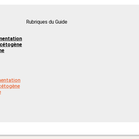
Rubriques du Guide
imentation
t cétogène
ne
imentation
 cétogène
e