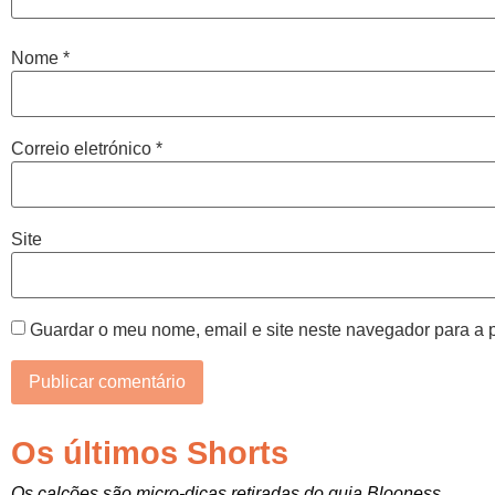
Nome
*
Correio eletrónico
*
Site
Guardar o meu nome, email e site neste navegador para a 
Os últimos Shorts
Os calções são micro-dicas retiradas do guia Blooness.