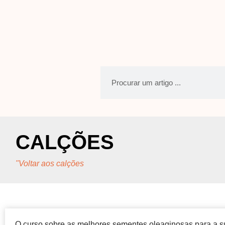
CALÇÕES
"Voltar aos calções
O curso sobre as melhores sementes oleaginosas para a s