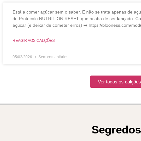
Está a comer açúcar sem o saber. E não se trata apenas de açú
do Protocolo NUTRITION RESET, que acaba de ser lançado: Como
açúcar (e deixar de cometer erros) ➡️ https://blooness.com/mod
REAGIR AOS CALÇÕES
05/03/2026
Sem comentários
Ver todos os calçõe
Segredos 