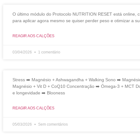
O último módulo do Protocolo NUTRITION RESET está online, c
para aplicar agora mesmo se quiser perder peso e otimizar a s
REAGIR AOS CALÇÕES
03/04/2026
1 comentário
Stress ➡️ Magnésio + Ashwagandha + Walking Sono ➡️ Magnésio 
Magnésio + Vit D + CoQ10 Concentração ➡️ Ómega-3 + MCT Dor
e longevidade ➡️ Blooness
REAGIR AOS CALÇÕES
05/03/2026
Sem comentários