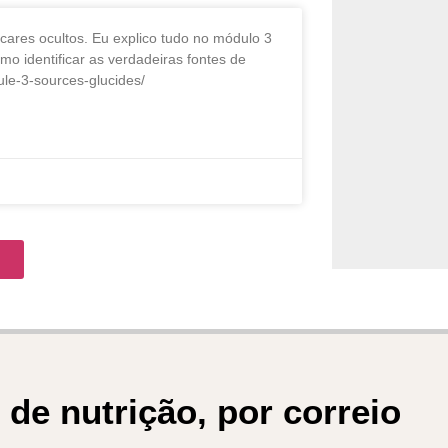
cares ocultos. Eu explico tudo no módulo 3
 identificar as verdadeiras fontes de
ule-3-sources-glucides/
s
de nutrição, por correio