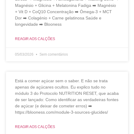
Magnésio + Glicina + Melatonina Fadiga ➡️ Magnésio
+ Vit D + CoQ10 Concentração ➡️ Ómega-3 + MCT
Dor ➡️ Colagénio + Carne gelatinosa Saúde e
longevidade ➡️ Blooness
REAGIR AOS CALÇÕES
05/03/2026
Sem comentários
Está a comer açúcar sem o saber. E não se trata
apenas de açúcares ocultos. Eu explico tudo no
módulo 3 do Protocolo NUTRITION RESET, que acaba
de ser lançado: Como identificar as verdadeiras fontes
de açúcar (e deixar de cometer erros) ➡️
https://blooness.com/module-3-sources-glucides/
REAGIR AOS CALÇÕES