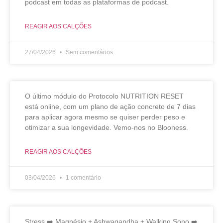
podcast em todas as plataformas de podcast.
REAGIR AOS CALÇÕES
27/04/2026
Sem comentários
O último módulo do Protocolo NUTRITION RESET
está online, com um plano de ação concreto de 7 dias
para aplicar agora mesmo se quiser perder peso e
otimizar a sua longevidade. Vemo-nos no Blooness.
REAGIR AOS CALÇÕES
03/04/2026
1 comentário
Stress ➡️ Magnésio + Ashwagandha + Walking Sono ➡️