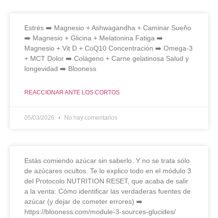
Estrés ➡️ Magnesio + Ashwagandha + Caminar Sueño
➡️ Magnesio + Glicina + Melatonina Fatiga ➡️
Magnesio + Vit D + CoQ10 Concentración ➡️ Omega-3
+ MCT Dolor ➡️ Colágeno + Carne gelatinosa Salud y
longevidad ➡️ Blooness
REACCIONAR ANTE LOS CORTOS
05/03/2026
No hay comentarios
Estás comiendo azúcar sin saberlo. Y no se trata sólo
de azúcares ocultos. Te lo explico todo en el módulo 3
del Protocolo NUTRITION RESET, que acaba de salir
a la venta: Cómo identificar las verdaderas fuentes de
azúcar (y dejar de cometer errores) ➡️
https://blooness.com/module-3-sources-glucides/