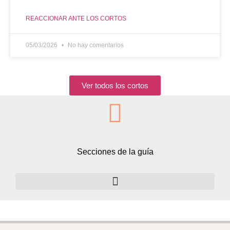
REACCIONAR ANTE LOS CORTOS
05/03/2026
No hay comentarios
Ver todos los cortos
Secciones de la guía
Volumen 2: la dieta cetogénica baja en carbohidratos y rica en grasas