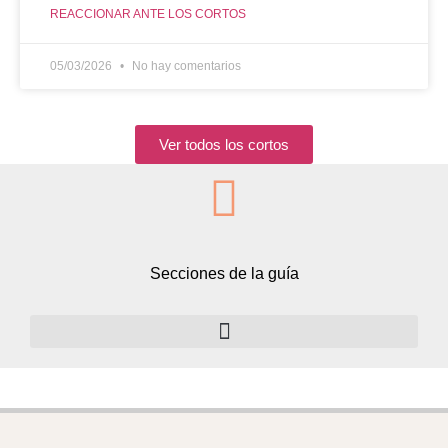
REACCIONAR ANTE LOS CORTOS
05/03/2026
No hay comentarios
Ver todos los cortos
Secciones de la guía
Volumen 2: la dieta cetogénica baja en carbohidratos y rica en grasas