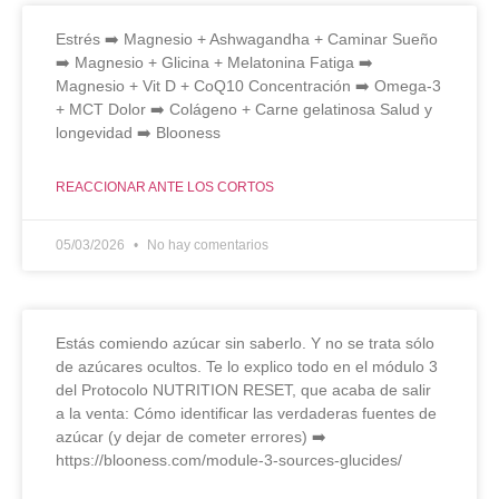
Estrés ➡️ Magnesio + Ashwagandha + Caminar Sueño
➡️ Magnesio + Glicina + Melatonina Fatiga ➡️
Magnesio + Vit D + CoQ10 Concentración ➡️ Omega-3
+ MCT Dolor ➡️ Colágeno + Carne gelatinosa Salud y
longevidad ➡️ Blooness
REACCIONAR ANTE LOS CORTOS
05/03/2026
No hay comentarios
Estás comiendo azúcar sin saberlo. Y no se trata sólo
de azúcares ocultos. Te lo explico todo en el módulo 3
del Protocolo NUTRITION RESET, que acaba de salir
a la venta: Cómo identificar las verdaderas fuentes de
azúcar (y dejar de cometer errores) ➡️
https://blooness.com/module-3-sources-glucides/