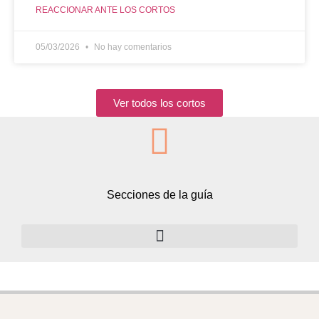
REACCIONAR ANTE LOS CORTOS
05/03/2026
No hay comentarios
Ver todos los cortos
Secciones de la guía
Volumen 2: la dieta cetogénica baja en carbohidratos y rica en grasas