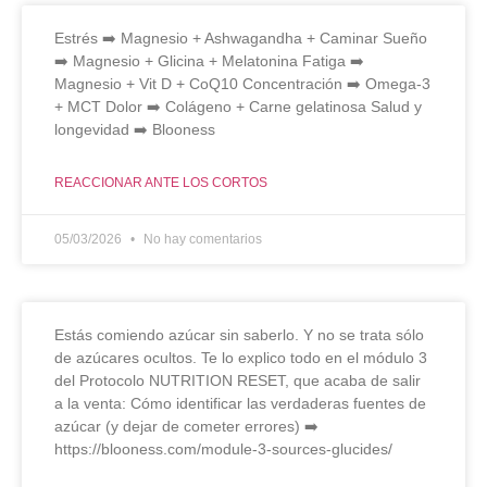
Estrés ➡️ Magnesio + Ashwagandha + Caminar Sueño
➡️ Magnesio + Glicina + Melatonina Fatiga ➡️
Magnesio + Vit D + CoQ10 Concentración ➡️ Omega-3
+ MCT Dolor ➡️ Colágeno + Carne gelatinosa Salud y
longevidad ➡️ Blooness
REACCIONAR ANTE LOS CORTOS
05/03/2026
No hay comentarios
Estás comiendo azúcar sin saberlo. Y no se trata sólo
de azúcares ocultos. Te lo explico todo en el módulo 3
del Protocolo NUTRITION RESET, que acaba de salir
a la venta: Cómo identificar las verdaderas fuentes de
azúcar (y dejar de cometer errores) ➡️
https://blooness.com/module-3-sources-glucides/