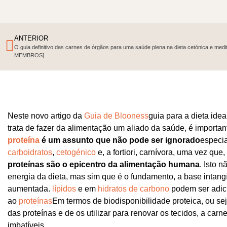
ANTERIOR
O guia definitivo das carnes de órgãos para uma saúde plena na dieta cetónica e medi
MEMBROS]
Neste novo artigo da
Guia de Blooness
guia para a dieta ide
trata de fazer da alimentação um aliado da saúde, é importa
proteína
é um assunto que não pode ser ignorado
especi
carboidratos
,
cetogénico
e, a fortiori, carnívora, uma vez qu
proteínas são o epicentro da alimentação humana
. Isto n
energia da dieta, mas sim que é o fundamento, a base intangí
aumentada.
lípidos
e em
hidratos de carbono
podem ser adic
ao
proteínas
Em termos de biodisponibilidade proteica, ou se
das proteínas e de os utilizar para renovar os tecidos, a car
imbatíveis.