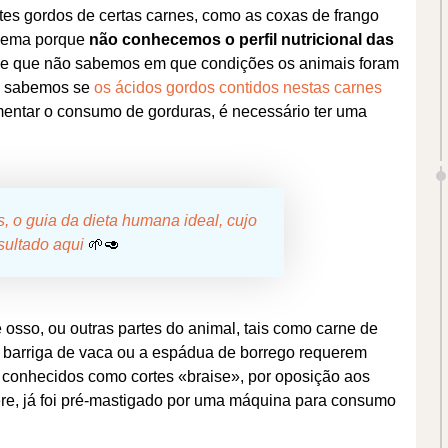
tes gordos de certas carnes, como as coxas de frango
blema porque
não conhecemos o perfil nutricional das
de que não sabemos em que condições os animais foram
ão sabemos se
os ácidos gordos contidos nestas carnes
mentar o consumo de gorduras, é necessário ter uma
, o guia da dieta humana ideal, cujo
sultado aqui
🌱🥑
e osso, ou outras partes do animal, tais como carne de
a barriga de vaca ou a espádua de borrego requerem
ão conhecidos como cortes «braise», por oposição aos
ere, já foi pré-mastigado por uma máquina para consumo