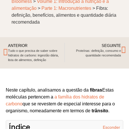
Bloomess
>
Volume 1: Introdução à nutrição e à
alimentação
>
Parte 1: Macronutrientes
>
Fibra:
definição, benefícios, alimentos e quantidade diária
recomendada
ANTERIOR
SEGUINTE
Tudo o que precisa de saber sobre
Proteínas: definição, consumo e
hidratos de carbono: ingestão diária,
quantidade recomendada
lista de alimentos, definição
Neste capítulo, analisamos a questão da
fibras
Estas
moléculas pertencem a
a família dos hidratos de
carbono
que se revestem de especial interesse para o
organismo, nomeadamente em termos de
trânsito
.
Índice
Esconder