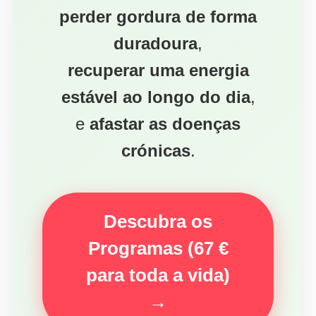
perder gordura de forma
duradoura
,
recuperar uma energia
estável ao longo do dia
,
e
afastar as doenças
crónicas
.
Descubra os
Programas (67 €
para toda a vida)
→