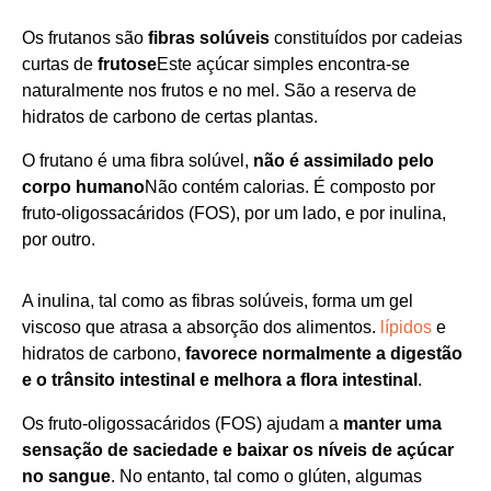
Os frutanos são
fibras solúveis
constituídos por cadeias
curtas de
frutose
Este açúcar simples encontra-se
naturalmente nos frutos e no mel. São a reserva de
hidratos de carbono de certas plantas.
O frutano é uma fibra solúvel,
não é assimilado pelo
corpo humano
Não contém calorias. É composto por
fruto-oligossacáridos (FOS), por um lado, e por inulina,
por outro.
A inulina, tal como as fibras solúveis, forma um gel
viscoso que atrasa a absorção dos alimentos.
lípidos
e
hidratos de carbono,
favorece normalmente a digestão
e o trânsito intestinal e melhora a flora intestinal
.
Os fruto-oligossacáridos (FOS) ajudam a
manter uma
sensação de saciedade e baixar os níveis de açúcar
no sangue
. No entanto, tal como o glúten, algumas