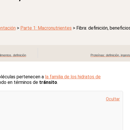
entación
>
Parte 1: Macronutrientes
>
Fibra: definición, beneficio
imentos, definición
Proteínas: definición, inge
léculas pertenecen a
la familia de los hidratos de
todo en términos de
tránsito
.
Ocultar