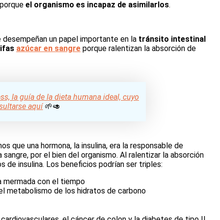
, porque
el organismo es incapaz de asimilarlos
.
e desempeñan un papel importante en la
tránsito intestinal
rifas
azúcar en sangre
porque ralentizan la absorción de
ss, la guía de la dieta humana ideal, cuyo
ultarse aquí
🌱🥑
os que una hormona, la insulina, era la responsable de
la sangre, por el bien del organismo. Al ralentizar la absorción
s de insulina. Los beneficios podrían ser triples:
vea mermada con el tiempo
del metabolismo de los hidratos de carbono
ardiovasculares, el cáncer de colon y la diabetes de tipo II.