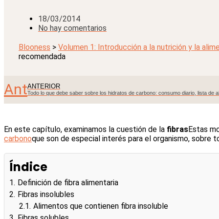
18/03/2014
No hay comentarios
Blooness
>
Volumen 1: Introducción a la nutrición y la alim
recomendada
Ant
ANTERIOR
Todo lo que debe saber sobre los hidratos de carbono: consumo diario, lista de al
En este capítulo, examinamos la cuestión de la
fibras
Estas mo
carbono
que son de especial interés para el organismo, sobre 
Índice
1.
Definición de fibra alimentaria
2.
Fibras insolubles
2.1.
Alimentos que contienen fibra insoluble
3.
Fibras solubles