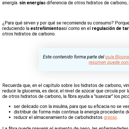
energía.
sin energía
a diferencia de otros hidratos de carbono
¿Para qué sirven y por qué se recomienda su consumo? Porqu
reduciendo la
estreñimiento
así como en el
regulación de ta
otros hidratos de carbono.
Este contenido forma parte del
guía Bloone
resumen puede cons
Recuerda que, en el capítulo sobre los hidratos de carbono, vim
reducir la glucemia, es decir, el nivel de azúcar que circula por 
de otros hidratos de carbono, la fibra ayuda a "suavizar" los pico
ser delicado con la insulina, para que su eficacia no se 
distribuir de forma más continua la energía procedente 
reducir el almacenamiento de carbohidratos
grasas
.
La fibra puede prevenir el aumento de peso, las enfermedades c