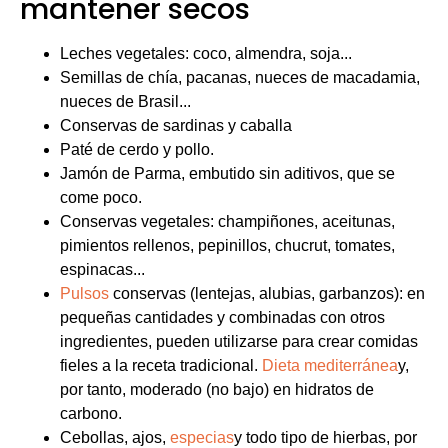
pequeñas cantidades y combinadas con otros
ingredientes, pueden utilizarse para crear comidas
fieles a la receta tradicional.
Dieta mediterránea
y,
por tanto, moderado (no bajo) en hidratos de
carbono.
Cebollas, ajos,
especias
y todo tipo de hierbas, por
supuesto...
Para cocinar: primero aceite de oliva virgen extra
prensado en frío, aceite de coco, grasa de pato,
leche de coco, mantequilla clarificada...
Chocolate negro 100%.
Tisanas.
Esta es mi lista definitiva. Probablemente me haya
olvidado de algunas cosas, así que si tienes alguna otra
idea, no dudes en comentarla en los comentarios.
Si esta lista te ha ayudado, házmelo saber, y si crees
que puede ayudar a otros, ¡compártela!