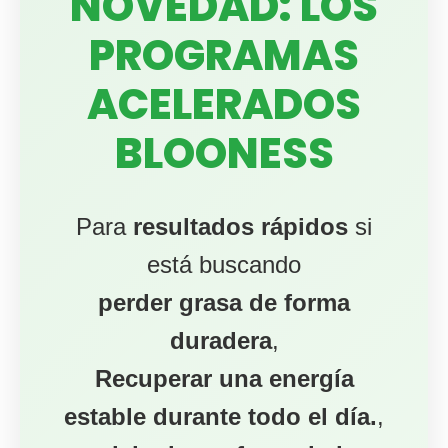
duradera
,
Recuperar una energía
estable durante todo el día.
,
y
alejar las enfermedades
crónicas
.
Descubrir los
programas (67 €
de por vida) →
Acceso inmediato a la Guía Premium