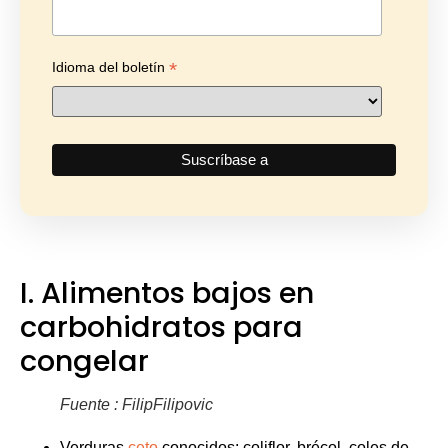
*
Idioma del boletín
I. Alimentos bajos en
carbohidratos para
congelar
Fuente : FilipFilipovic
Verduras
ceto
conocidos: coliflor, brécol, coles de