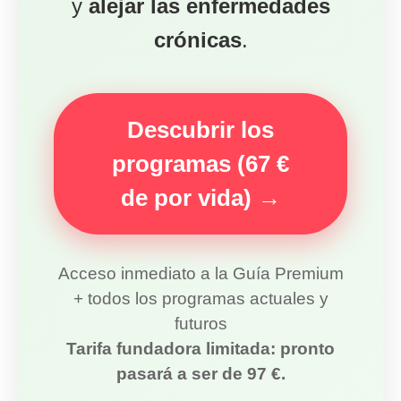
+ todos los programas actuales y
futuros
Tarifa fundadora limitada: pronto
pasará a ser de 97 €.
ANTERIOR
SIGUIENTE
Todo lo que debe saber sobre el
Índice glucémico, carga glucémica,
tratamiento metabólico del Dr.
índice de insulina: todo lo que debe
Laurent Schwartz
saber sobre la glucemia y los
hidratos de carbono
Deja una respuesta