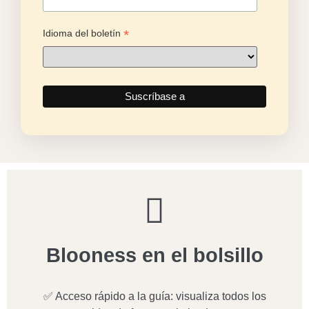
Blooness en el bolsillo
✅ Acceso rápido a la guía: visualiza todos los
contenidos de forma optimizada para tu
smartphone.
✅ Recibir notificaciones: Manténgase informado
al instante cuando se publiquen nuevos
contenidos.
✅ Escuche podcasts en cualquier lugar: Disfruta
de los formatos de audio de tu guía directamente
desde la app.
📥 Descarga ahora y no te pierdas nada más de la
Guía Blooness.