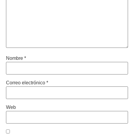
Web
Guarda mi nombre, correo electrónico y web en este
navegador para la próxima vez que comente.
TU PROGRESO
Volumen 2: la dieta
cetogénica baja en
carbohidratos y rica en