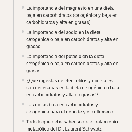
en carbohidratos y alta en grasas?
Las dietas baja en carbohidratos y
cetogénica para el deporte y el culturismo
Todo lo que debe saber sobre el tratamiento
metabólico del Dr. Laurent Schwartz
Una lista de alimentos bajos en
carbohidratos para las dietas ceto y bajas
en carbohidratos
Índice glucémico, carga glucémica, índice de
insulina: todo lo que debe saber sobre la
glucemia y los hidratos de carbono
La dieta paleolítica
¿Cuál es la diferencia entre una dieta ceto y
una dieta baja en carbohidratos para
adelgazar? -
[ÁREA DE MIEMBROS]
Deja de contar calorías: tu cuerpo es más