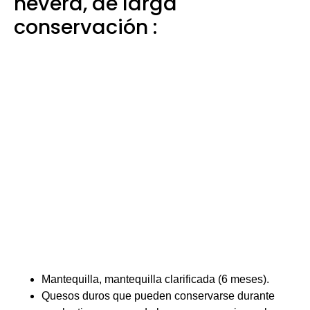
nevera, de larga
conservación :
Mantequilla, mantequilla clarificada (6 meses).
Quesos duros que pueden conservarse durante
mucho tiempo, pero de los que no conviene abusar,
elaborados idealmente con leche de oveja o de
cabra (3 meses).
Tofu (2 meses).
Huevos (1 mes o más): para comprobar que el
huevo sigue en buen estado, sumérgelo en un
cuenco grande con agua fría. Si se hunde hasta el
fondo, está fresco. Si sube ligeramente, aún está
bueno y debe comerse cocido. Si flota en la
superficie, evite comerlo. Asegúrate de que la
cáscara no esté dañada, de lo contrario podrías
infectarte con bacterias.
Mayonesa, mostaza.