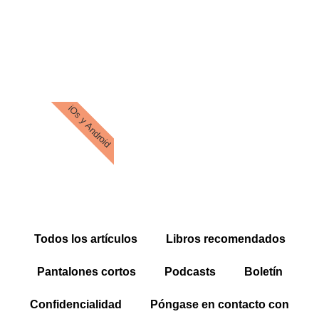
Todos los artículos
Libros recomendados
Pantalones cortos
Podcasts
Boletín
Confidencialidad
Póngase en contacto con
Blooness, todos los derechos reservados
La información contenida en este sitio se facilita únicamente a título
informativo y no constituye asesoramiento médico. Se trata simplemente de un
resumen de contenidos disponibles en Internet. El contenido proporcionado
(artículos, consejos, recomendaciones) no debe utilizarse para diagnosticar o
tratar un problema de salud o una enfermedad. Le recomendamos