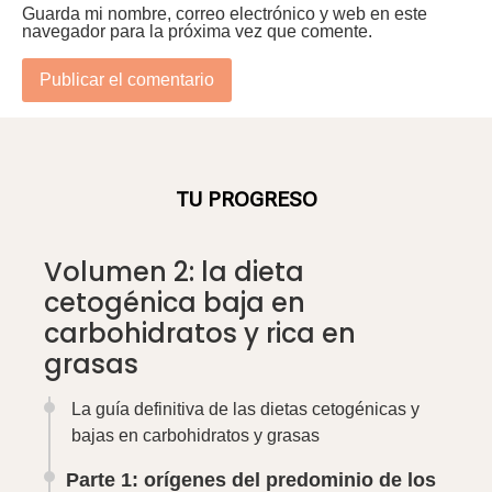
grasas
La guía definitiva de las dietas cetogénicas y
bajas en carbohidratos y grasas
Parte 1: orígenes del predominio de los
hidratos de carbono
Los orígenes del predominio del azúcar y los
hidratos de carbono
El origen de la caza de grasas: Ancel Keys y
el estudio de los 7 países
La demonización de las grasas: ¿una
conspiración agroindustrial?
La vuelta de la grasa a favor: ¿comer grasa
para adelgazar y mantenerse sano?
Parte 2: la dieta ceto y baja en