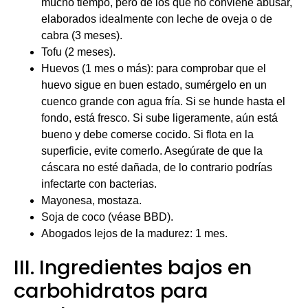
Soja de coco (véase BBD).
Abogados lejos de la madurez: 1 mes.
III. Ingredientes bajos en
carbohidratos para
mantener secos
Leches vegetales: coco, almendra, soja...
Semillas de chía, pacanas, nueces de macadamia,
nueces de Brasil...
Conservas de sardinas y caballa
Paté de cerdo y pollo.
Jamón de Parma, embutido sin aditivos, que se
come poco.
Conservas vegetales: champiñones, aceitunas,
pimientos rellenos, pepinillos, chucrut, tomates,
espinacas...
Pulsos
conservas (lentejas, alubias, garbanzos): en