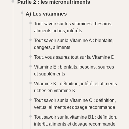
Tout sur la vitamine B3 ou PP ou niacine
La vitamine B5 : l’essentiel à savoir pour
être en bonne santé
Qu’est-ce que la vitamine B6 : origine,
propriétés et bienfaits, on vous dit tout !
La vitamine B8 : l’essentiel à savoir sur
la vitamine « beauté »
Bien manger pour la santé : tout ce qu’il
faut savoir sur la vitamine B9
Tout savoir sur la vitamine B12
B) Les minéraux
Le guide ultime des sels minéraux : à
quoi servent-ils, quel dosage
recommandé et dans quels aliments les
trouve-t-on ?