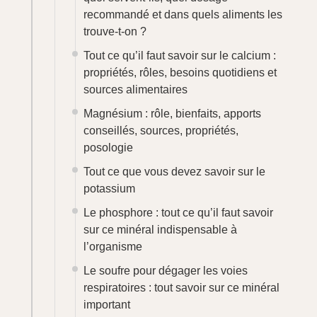
Le chlore et chlorure : danger et bienfaits
sur la santé
Le fluor, l’oligo-élément essentiel pour
avoir de belles dents
Le cuivre pour les nuls : santé et bien-
être
Zinc et santé : tout ce que vous devez
savoir sur ce minéral indispensable à
l’organisme
Le chrome : l’essentiel à savoir sur cet
oligoélément anti-sucres
Tout, vous saurez absolument tout sur le
sélénium
Tout savoir sur l’iode : rôles, besoins et
sources alimentaires
Le fer : son rôle, ses bienfaits, ses