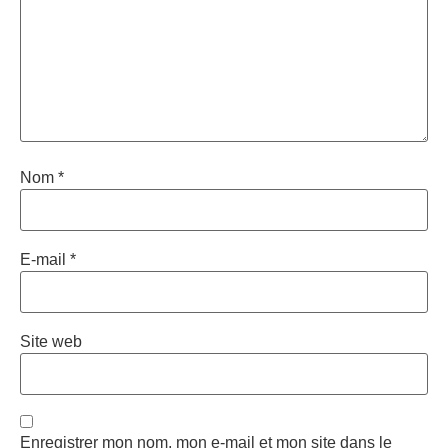
VOTRE PROGRESSION
Tome 1 : Introduction à la
nutrition et à l'alimentation
Le sommaire du guide ultime de l’alimentation
Blooness
Introduction à la nutrition, à l’alimentation et à la
diététique
Partie 1 : les macronutriments
Tout savoir sur les macronutriments :
glucides, lipides et protéines et répartition