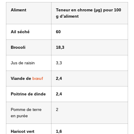
Aliment
Teneur en chrome (µg) pour 100
g d’aliment
Ail séché
60
Brocoli
18,3
Jus de raisin
3,3
Viande de
bœuf
2,4
Poitrine de dinde
2,4
Pomme de terre
2
en purée
Haricot vert
1,6