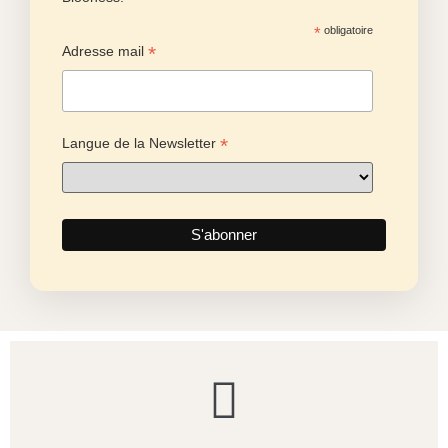
✅ Accès rapide au guide : Consultez tous les
contenus de manière optimisée pour votre
smartphone.
✅ Recevez des notifications : Soyez informé
instantanément dès qu’un nouveau contenu est
publié.
✅ Écoutez les podcasts n'importe où : Profitez des
formats audio de votre guide directement depuis
l’application.
📥 Téléchargez dès maintenant et ne manquez
plus rien du Guide Blooness.