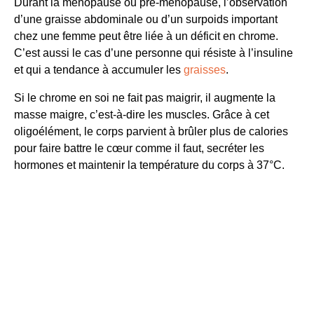
La supplémentation est favorable chez certaines femmes,
à raison de 25 µg par jour pour atteindre les 60 à 65 µg
recommandés en France. Toutefois, prendre une
supplémentation préventive élevée pour rester mince, n’a
aucun effet chez les femmes jeunes et en bonne santé.
Pour s’assurer d’ingérer la bonne quantité de chrome, il
convient de lire méticuleusement les étiquettes et de faire
évidemment appel à un médecin.
Chapitre suivant : le
sélénium
.
Chapitre précédent :
l’iode
.