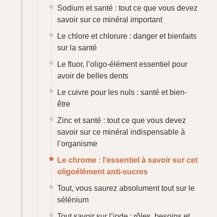
sources alimentaires et nos besoins au
quotidien
Partie 3 : conclusions générales du
tome 1 sur les bases de la nutrition
Dosage idéal en multivitamines et minéraux :
quel est le meilleur multi-vitamines du
marché ?
Conclusion et résumé de la partie 1 : ce qu’il
faut savoir des vitamines, macro et
micronutriments
La liste ultime des compléments
alimentaires, suppléments, vitamines et
minéraux à avoir chez soi toute l’année
← Retour au sommaire du Guide Blooness