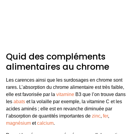
Les carences ainsi que les surdosages en chrome sont
rares. L’absorption du chrome alimentaire est très faible,
elle est favorisée par la
vitamine
B3 que l’on trouve dans
les
abats
et la volaille par exemple, la vitamine C et les
acides aminés ; elle est en revanche diminuée par
l’absorption de quantités importantes de
zinc
,
fer
,
magnésium
et
calcium
.
Durant la ménopause ou pré-ménopause, l’observation
d’une graisse abdominale ou d’un surpoids important
chez une femme peut être liée à un déficit en chrome.
C’est aussi le cas d’une personne qui résiste à l’insuline
et qui a tendance à accumuler les
graisses
.
Si le chrome en soi ne fait pas maigrir, il augmente la
masse maigre, c’est-à-dire les muscles. Grâce à cet
oligoélément, le corps parvient à brûler plus de calories
pour faire battre le cœur comme il faut, secréter les
hormones et maintenir la température du corps à 37°C.