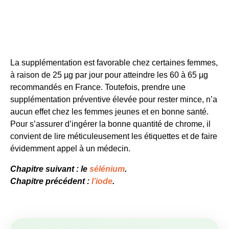
NOUVEAU : LES
PROGRAMMES
ACCÉLÉRÉS
BLOONESS
Pour des
résultats rapides
si
vous cherchez à
perdre du gras durablement
,
retrouver une énergie stable
toute la journée
,
et
éloigner les maladies