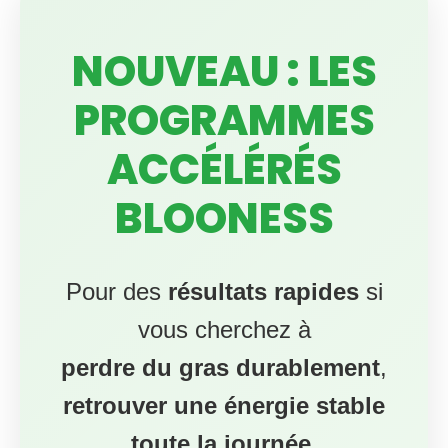
chroniques
.
Découvrir les
Programmes
(67€ à vie) →
Accès immédiat au Guide premium +
tous les programmes actuels et futurs
Tarif fondateur limité – passera
bientôt à 97€