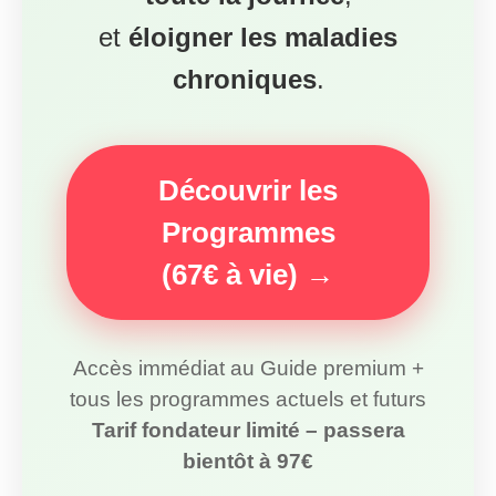
PRÉCÉDENT
SUIVANT
Zinc et santé : tout ce que vous
Tout, vous saurez absolument tout
devez savoir sur ce minéral
sur le sélénium
indispensable à l’organisme
Laisser un commentaire
Votre adresse e-mail ne sera pas publiée.
Les champs
obligatoires sont indiqués avec
*
Commentaire
*