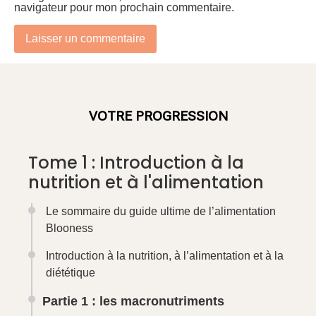
Macronutriments : les recommandations
nutritionnelles officielles
Tout savoir sur les glucides : consommation
par jour, liste d’aliments, définition
Fibres : définition, bienfaits, aliments et
quantité recommandée par jour
Protéines : définition, apports et quantité
recommandée
Tout savoir sur la complémentarité des
protéines
Lipides : définitions, intérêt, quantités
recommandées et ingrédients riches en
graisses
Partie 2 : les micronutriments
A) Les vitamines