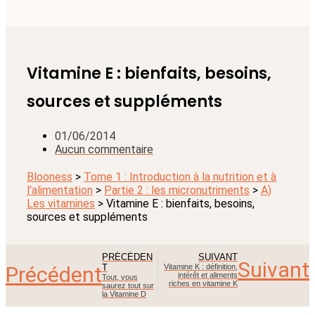
Vitamine E : bienfaits, besoins,
sources et suppléments
01/06/2014
Aucun commentaire
Blooness
>
Tome 1 : Introduction à la nutrition et à
l'alimentation
>
Partie 2 : les micronutriments
>
A)
Les vitamines
>
Vitamine E : bienfaits, besoins,
sources et suppléments
PRÉCÉDEN
SUIVANT
Suivant
T
Vitamine K : définition,
Précédent
intérêt et aliments
Tout, vous
riches en vitamine K
saurez tout sur
la Vitamine D