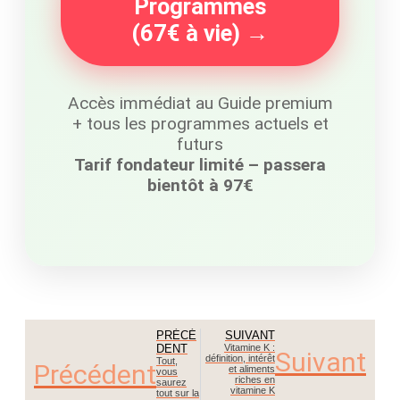
Programmes
(67€ à vie) →
Accès immédiat au Guide premium
+ tous les programmes actuels et
futurs
Tarif fondateur limité – passera
bientôt à 97€
PRÉCÉ
SUIVANT
DENT
Vitamine K :
Suivant
définition, intérêt
Tout,
Précédent
et aliments
vous
riches en
saurez
vitamine K
tout sur la