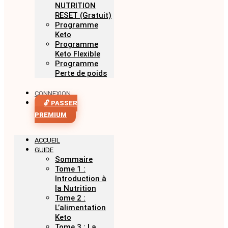
NUTRITION
RESET (Gratuit)
Programme
Keto
Programme
Keto Flexible
Programme
Perte de poids
CONNEXION
🔓 PASSER
PREMIUM
ACCUEIL
GUIDE
Sommaire
Tome 1 :
Introduction à
la Nutrition
Tome 2 :
L’alimentation
Keto
Tome 3 : La